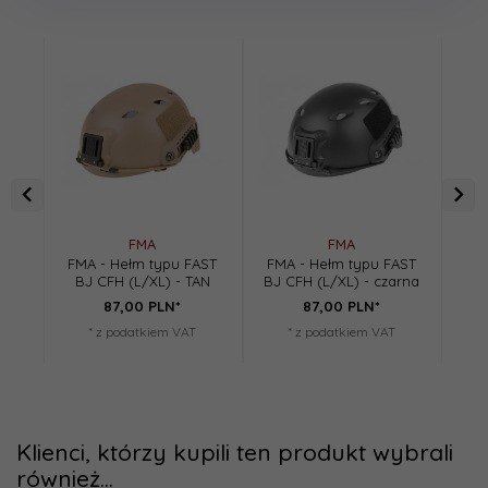
FMA
FMA
FMA - Hełm typu FAST
FMA - Hełm typu FAST
FM
BJ CFH (L/XL) - TAN
BJ CFH (L/XL) - czarna
87,
00
PLN*
87,
00
PLN*
* z podatkiem VAT
* z podatkiem VAT
Klienci, którzy kupili ten produkt wybrali
również...