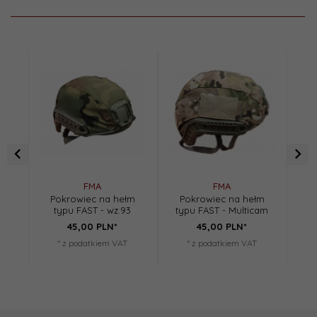
FMA
FMA
Pokrowiec na hełm
Pokrowiec na hełm
Ma
typu FAST - wz.93
typu FAST - Multicam
D
45,
00
PLN*
45,
00
PLN*
* z podatkiem VAT
* z podatkiem VAT