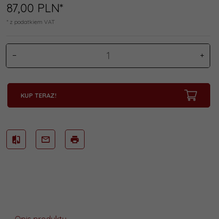
87,
00
PLN*
* z podatkiem VAT
KUP TERAZ!
Opis produktu