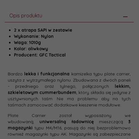
Opis produktu
2 x atrapa SAPI w zestawie
Wykonanie: Nylon
Waga: 1010g
Kolor: oliwkowy
Producent: GFC Tactical
Bardzo
lekka i funkcjonalna
kamizelka typu plate carrier,
uszyta z wytrzymałego nylonu. Zbudowana z dwóch paneli
- przedniego oraz tylnego, połączonych
lekkim,
szkieletowym cummerbundem
, który składa się jedynie z
usztywnionych taśm. Nie ma problemu aby na tych
taśmach zamocować dodatkowe kieszenie modułowe.
Plate Carrier został wyposażony we
wbudowaną,
uniwersalną ładownicę
mieszczącą
3
magazynki
typu M4/M16, pasują do niej bezproblemowo
również magazynki typu AK. Magazynki są zabezpieczane