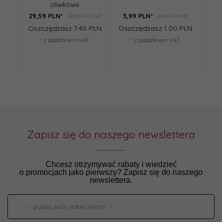
oliwkowe
36,99 PLN*
4,99 PLN*
29,
59
PLN*
3,
99
PLN*
25,
Oszczędzasz 7.40 PLN
Oszczędzasz 1.00 PLN
Osz
* z podatkiem VAT
* z podatkiem VAT
Zapisz się do naszego newslettera
Chcesz otrzymywać rabaty i wiedzieć
o promocjach jako pierwszy? Zapisz się do naszego
newslettera.