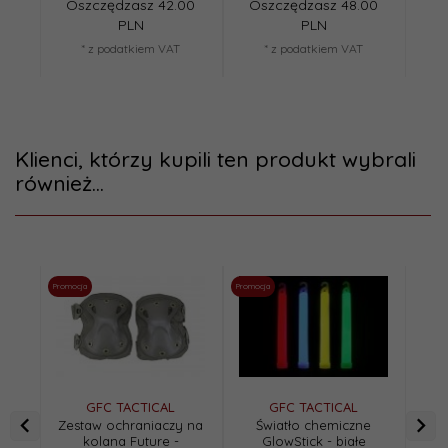
Oszczędzasz 42.00
Oszczędzasz 48.00
Os
PLN
PLN
* z podatkiem VAT
* z podatkiem VAT
Klienci, którzy kupili ten produkt wybrali
również...
Promocja
Promocja
Promoc
GFC TACTICAL
GFC TACTICAL
Zestaw ochraniaczy na
Światło chemiczne
Ł
kolana Future -
GlowStick - białe