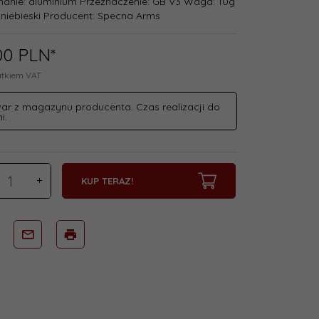
anie: aluminium Przeznaczenie: GB V3 Waga: 10g
 niebieski Producent: Specna Arms
00
PLN*
atkiem VAT
ar z magazynu producenta. Czas realizacji do
i.
KUP TERAZ!