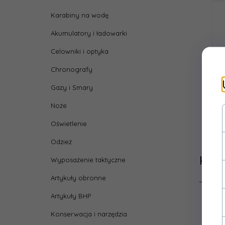
Karabiny na wodę
Akumulatory i ładowarki
Celowniki i optyka
Chronografy
Gazy i Smary
Noże
Oświetlenie
Odzież
Klie
Wyposażenie taktyczne
Artykuły obronne
Artykuły BHP
Konserwacja i narzędzia