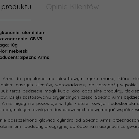
 produktu
Opinie Klientów
ykonanie: aluminium
zeznaczenie: GB V3
aga: 10g
lor: niebieski
oducent: Specna Arms
 Arms to popularna na airsoftowym rynku marka, która nieu
waniom naszych klientów, wprowadzamy do sprzedaży wysokiej j
. Już teraz będziecie mogli kupić jako oddzielne produkty, tłoki,s
ów. Dzięki zastosowaniu oryginalnych części Specna Arms będziec
 Arms nigdy nie pozostaje w tyle - stale rozwija i udoskonala 
om optymalnych rozwiązań dostosowanych do wymagań współczesny
nie doszczelniona głowica cylindra od Specna Arms przeznaczon
 aluminium i poddany precyzyjnej obróbce na maszynach co gwara