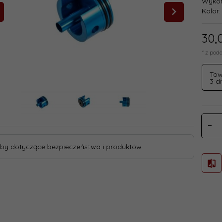
Wykon
Kolor:
30,
* z pod
Tow
3 dn
by dotyczące bezpieczeństwa i produktów