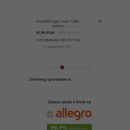
typu AAV FSBE -
Mała torba zrzutowa - TAN
Torba zrzut
zarna
239,99 PLN*
29,99 PLN*
*
23,
99
PLN*
23,
99
PLN
asz 48.00 PLN
Oszczędzasz 6.00 PLN
Oszczędz
datkiem VAT
* z podatkiem VAT
* z po
Zaufany sprzedawca