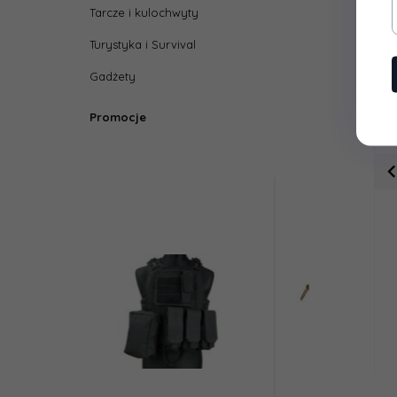
Tarcze i kulochwyty
Turystyka i Survival
Gadżety
Promocje