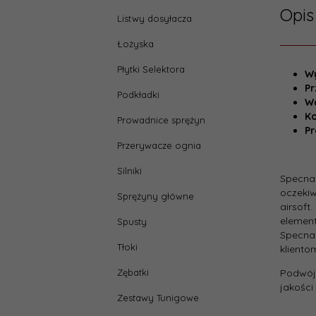
Opis
Listwy dosyłacza
Łożyska
Płytki Selektora
W
Pr
Podkładki
W
Ko
Prowadnice sprężyn
Pr
Przerywacze ognia
Silniki
Specna
oczeki
Sprężyny główne
airsoft
element
Spusty
Specna
Tłoki
klient
Zębatki
Podwój
jakości
Zestawy Tunigowe