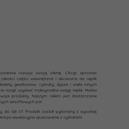
stannie rozwija swoją ofertę. Chcąc sprostać
akości części wewnętrzne i akcesoria do replik
zkielety gearboxów, cylindry, dysze i wiele innych
ie mogli uzyskać maksymalne osiągi replik. Marka
swoje produkty. Naszym celem jest dostarczanie
ch airsoftowych pól.
y do GB V7. Produkt został wykonany z wysokiej
ntuje rewelacyjne spasowanie z cylindrem.