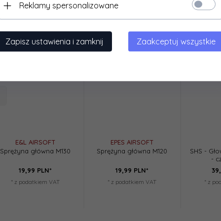
Reklamy spersonalizowane
Zapisz ustawienia i zamknij
Zaakceptuj wszystkie
E&L AIRSOFT
EPES AIRSOFT
Sprężyna główna M130
Sprężyna główna M120
SHS - Gło
- 
19,
99
PLN*
19,
99
PLN*
39,
* z podatkiem VAT
* z podatkiem VAT
* z p