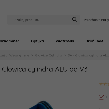
Przechowalnia
arhammer
Optyka
Wiatrówki
Broń RAM
zęści Wewnętrzne
Głowice Cylindra
SA - Głowica cylindra AL
 Głowica cylindra ALU do V3
P