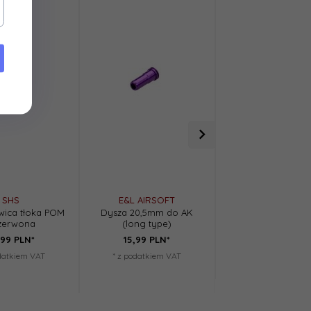
Specna Arms - Z
SHS
E&L AIRSOFT
zębatek CNC 14
wica tłoka POM
Dysza 20,5mm do AK
czerwona
(long type)
90,
00
PLN*
99
PLN*
15,
99
PLN*
* z podatkiem V
odatkiem VAT
* z podatkiem VAT