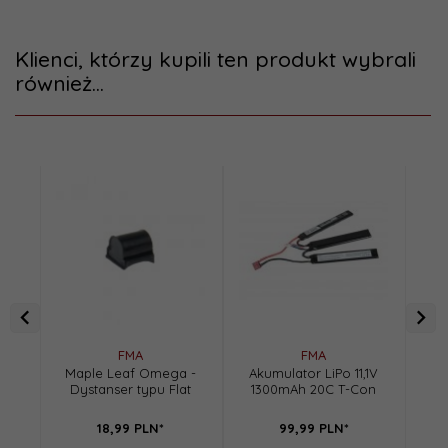
Klienci, którzy kupili ten produkt wybrali
również...
FMA
FMA
Maple Leaf Omega -
Akumulator LiPo 11,1V
Ma
Dystanser typu Flat
1300mAh 20C T-Con
Hop
18,
99
PLN*
99,
99
PLN*