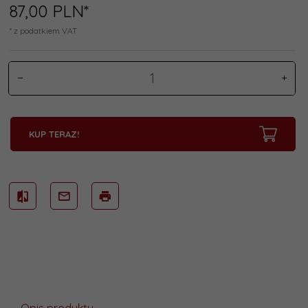
87,
00
PLN*
* z podatkiem VAT
KUP TERAZ!
Opis produktu