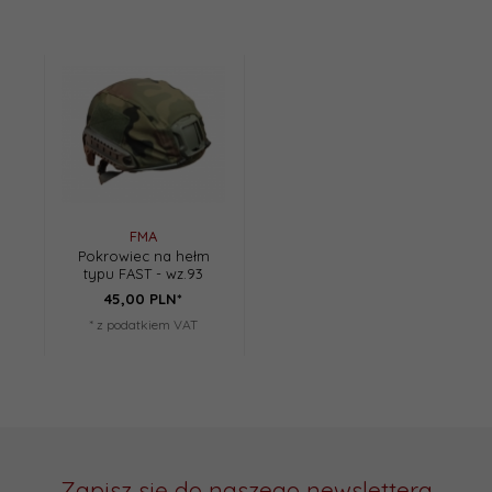
FMA
Pokrowiec na hełm
typu FAST - wz.93
45,
00
PLN*
* z podatkiem VAT
Zapisz się do naszego newslettera