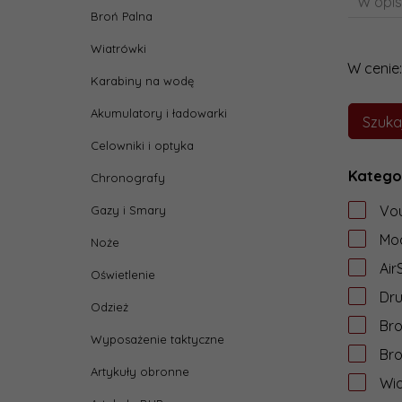
W opis
Broń Palna
Wiatrówki
W cenie:
Karabiny na wodę
Akumulatory i ładowarki
Celowniki i optyka
Katego
Chronografy
Vo
Gazy i Smary
Mod
Noże
Air
Oświetlenie
Dru
Odzież
Br
Wyposażenie taktyczne
Bro
Artykuły obronne
Wia