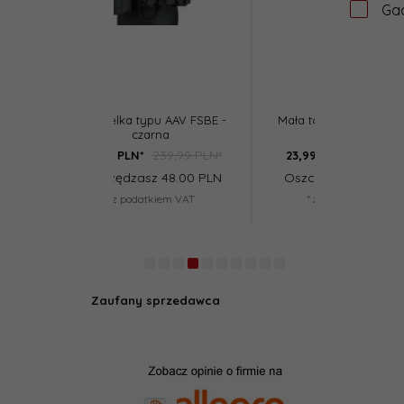
Ga
typu AAV FSBE -
Mała torba zrzutowa - TAN
Torba zrzut
zarna
239,99 PLN*
29,99 PLN*
*
23,
99
PLN*
23,
99
PLN
asz 48.00 PLN
Oszczędzasz 6.00 PLN
Oszczędz
datkiem VAT
* z podatkiem VAT
* z po
Zaufany sprzedawca