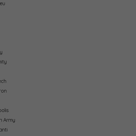
.eu
y
ity
ech
ron
olis
on Army
anti