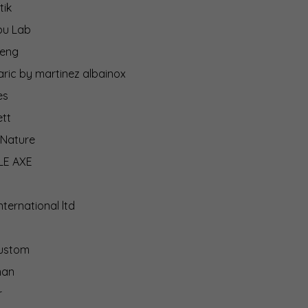
tik
u Lab
eng
ric by martinez albainox
es
tt
cNature
LE AXE
nternational ltd
ustom
man
r