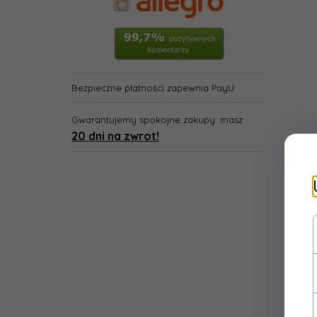
Bezpieczne płatności zapewnia PayU
Gwarantujemy spokojne zakupy: masz
20 dni na zwrot!