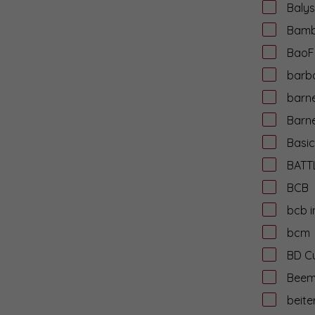
Balys
Bamb
BaoF
barba
barn
Barne
Basi
BATT
BCB
bcb i
bcm
BD C
Bee
beite