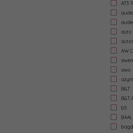
AT3 T
aude
auder
auto
autos
AW C
awe
awo
azym
B&T
B&T 
b5
BAAL
bagd