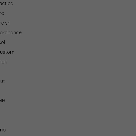
actical
re
e srl
 ordnance
ol
ustom
mak
ut
AIR
rip