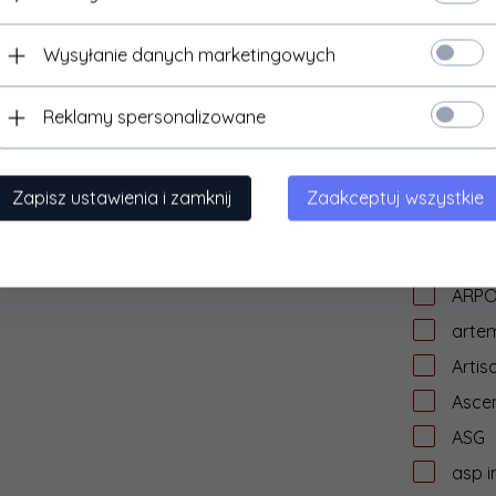
Arctu
are
Wysyłanie danych marketingowych
ARES
Reklamy spersonalizowane
Arisa
Arma
Arma
Zapisz ustawienia i zamknij
Zaakceptuj wszystkie
Armo
Army
ARPO
artem
Artis
Asce
ASG
asp i