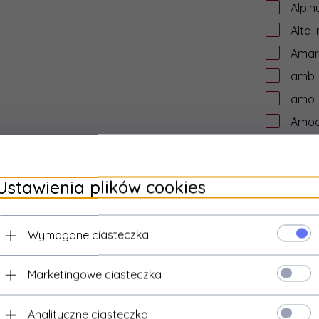
Alpin
Alta 
Amar
amb
amo
Amo
Amo
anton
Ustawienia plików cookies
anv -
Any 
Wymagane ciasteczka
APE 
Apol
Marketingowe ciasteczka
APS
Arch
Analityczne ciasteczka