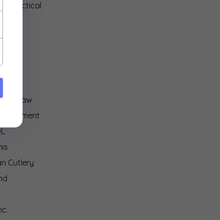
rus Tactical
ka
mat
spec
red Claw
 Armament
L
is
an Cutlery
nd
nc.