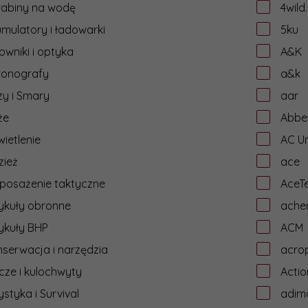
rabiny na wodę
4wild
mulatory i ładowarki
5ku
owniki i optyka
A&K
ronografy
a&k
y i Smary
aar
że
Abbe
ietlenie
AC Un
zież
ace
posażenie taktyczne
AceT
ykuły obronne
ache
ykuły BHP
ACM
serwacja i narzędzia
acrop
cze i kulochwyty
Acti
ystyka i Survival
adim