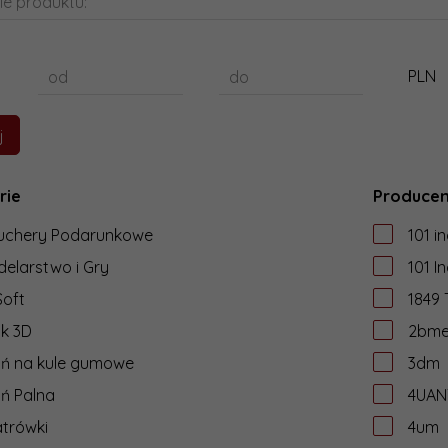
ie produktu:
PLN
od
do
rie
Producen
uchery Podarunkowe
101 in
elarstwo i Gry
101 In
Soft
1849
k 3D
2bme 
oń na kule gumowe
3dm
ń Palna
4UAN
trówki
4um