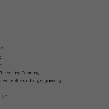
ci
c
c.
 The Hunting Company
two brothers military engineering
TUM