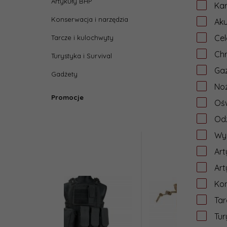
Artykuły BHP
Ka
Konserwacja i narzędzia
Aku
Cel
Tarcze i kulochwyty
Ch
Turystyka i Survival
Gaz
Gadżety
No
Promocje
Ośw
Od
Wy
Art
Art
Kon
Tar
Tur